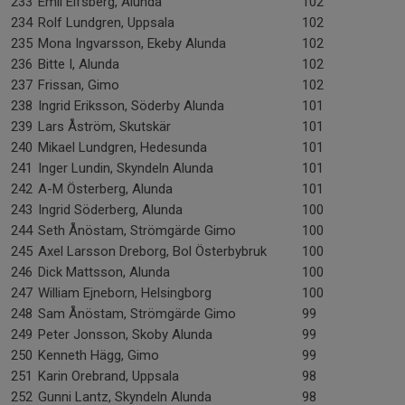
233
Emil Elfsberg, Alunda
102
234
Rolf Lundgren, Uppsala
102
235
Mona Ingvarsson, Ekeby Alunda
102
236
Bitte I, Alunda
102
237
Frissan, Gimo
102
238
Ingrid Eriksson, Söderby Alunda
101
239
Lars Åström, Skutskär
101
240
Mikael Lundgren, Hedesunda
101
241
Inger Lundin, Skyndeln Alunda
101
242
A-M Österberg, Alunda
101
243
Ingrid Söderberg, Alunda
100
244
Seth Ånöstam, Strömgärde Gimo
100
245
Axel Larsson Dreborg, Bol Österbybruk
100
246
Dick Mattsson, Alunda
100
247
William Ejneborn, Helsingborg
100
248
Sam Ånöstam, Strömgärde Gimo
99
249
Peter Jonsson, Skoby Alunda
99
250
Kenneth Hägg, Gimo
99
251
Karin Orebrand, Uppsala
98
252
Gunni Lantz, Skyndeln Alunda
98