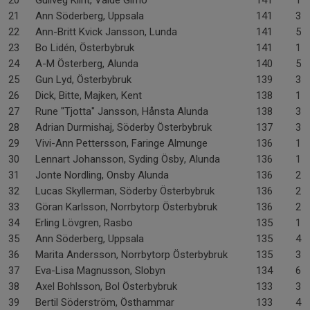
20
Gullveg Klint, Valde Gimo
141
1-
21
Ann Söderberg, Uppsala
141
3-
22
Ann-Britt Kvick Jansson, Lunda
141
5-
23
Bo Lidén, Österbybruk
141
1-
24
A-M Österberg, Alunda
140
5-
25
Gun Lyd, Österbybruk
139
3-
26
Dick, Bitte, Majken, Kent
138
1-
27
Rune "Tjotta" Jansson, Hånsta Alunda
138
3-
28
Adrian Durmishaj, Söderby Österbybruk
137
3-
29
Vivi-Ann Pettersson, Faringe Almunge
136
1-
30
Lennart Johansson, Syding Ösby, Alunda
136
1-
31
Jonte Nordling, Onsby Alunda
136
2-
32
Lucas Skyllerman, Söderby Österbybruk
136
2-
33
Göran Karlsson, Norrbytorp Österbybruk
136
2-
34
Erling Lövgren, Rasbo
135
1-
35
Ann Söderberg, Uppsala
135
4-
36
Marita Andersson, Norrbytorp Österbybruk
135
3-
37
Eva-Lisa Magnusson, Slobyn
134
6-
38
Axel Bohlsson, Bol Österbybruk
133
3-
39
Bertil Söderström, Östhammar
133
4-