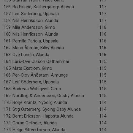
155
Staffan Wallin, Valde Gimo
117
156
Bo Eklund, Källbergatorp Alunda
117
157
Leif Söderberg, Uppsala
117
158
Nils Henriksson, Alunda
117
159
Mila Andersson, Gimo
116
160
Nils Henriksson, Alunda
116
161
Pernilla Pariola, Uppsala
116
162
Maria Åhman, Kilby Alunda
116
163
Ove Lundin, Alunda
116
164
Lars-Ove Olsson Östhammar
115
165
Mats Ekström, Gimo
115
166
Per-Olov Ånöstam, Almunge
115
167
Leif Söderberg, Uppsala
115
168
Andreas Wahlqvist, Gimo
115
169
Nordling & Andersson, Onsby Alunda
115
170
Börje Krantz, Nyborg Alunda
114
171
Stig Österberg, Syding Ösby Alunda
114
172
Bernt Eriksson, Happsta Alunda
114
173
Göran Gelinder, Alunda
114
174
Helge Silfverforsen, Alunda
114