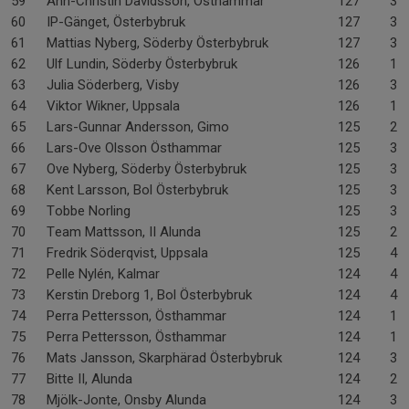
59
Ann-Christin Davidsson, Östhammar
127
3-
60
IP-Gänget, Österbybruk
127
3-
61
Mattias Nyberg, Söderby Österbybruk
127
3-
62
Ulf Lundin, Söderby Österbybruk
126
1-
63
Julia Söderberg, Visby
126
3-
64
Viktor Wikner, Uppsala
126
1-
65
Lars-Gunnar Andersson, Gimo
125
2-
66
Lars-Ove Olsson Östhammar
125
3-
67
Ove Nyberg, Söderby Österbybruk
125
3-
68
Kent Larsson, Bol Österbybruk
125
3-
69
Tobbe Norling
125
3-
70
Team Mattsson, II Alunda
125
2-
71
Fredrik Söderqvist, Uppsala
125
4-
72
Pelle Nylén, Kalmar
124
4-
73
Kerstin Dreborg 1, Bol Österbybruk
124
4-
74
Perra Pettersson, Östhammar
124
1-
75
Perra Pettersson, Östhammar
124
1-
76
Mats Jansson, Skarphärad Österbybruk
124
3-
77
Bitte II, Alunda
124
2-
78
Mjölk-Jonte, Onsby Alunda
124
3-