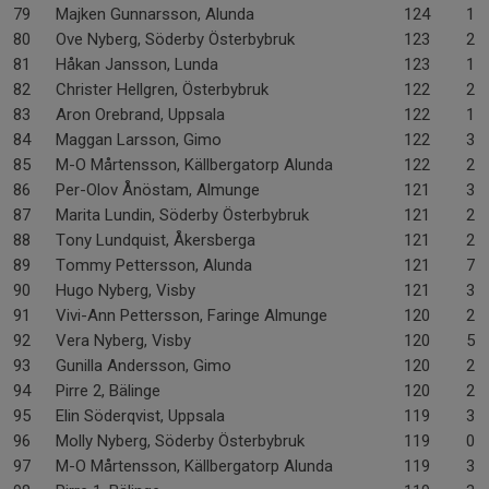
79
Majken Gunnarsson, Alunda
124
1-
80
Ove Nyberg, Söderby Österbybruk
123
2-
81
Håkan Jansson, Lunda
123
1-
82
Christer Hellgren, Österbybruk
122
2-
83
Aron Orebrand, Uppsala
122
1-
84
Maggan Larsson, Gimo
122
3-
85
M-O Mårtensson, Källbergatorp Alunda
122
2-
86
Per-Olov Ånöstam, Almunge
121
3-
87
Marita Lundin, Söderby Österbybruk
121
2-
88
Tony Lundquist, Åkersberga
121
2-
89
Tommy Pettersson, Alunda
121
7-
90
Hugo Nyberg, Visby
121
3-
91
Vivi-Ann Pettersson, Faringe Almunge
120
2-
92
Vera Nyberg, Visby
120
5-
93
Gunilla Andersson, Gimo
120
2-
94
Pirre 2, Bälinge
120
2-
95
Elin Söderqvist, Uppsala
119
3-
96
Molly Nyberg, Söderby Österbybruk
119
0-
97
M-O Mårtensson, Källbergatorp Alunda
119
3-