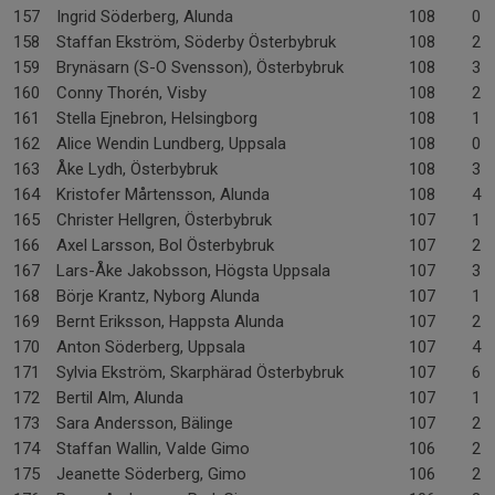
157
Ingrid Söderberg, Alunda
108
0-
158
Staffan Ekström, Söderby Österbybruk
108
2-
159
Brynäsarn (S-O Svensson), Österbybruk
108
3-
160
Conny Thorén, Visby
108
2-
161
Stella Ejnebron, Helsingborg
108
1-
162
Alice Wendin Lundberg, Uppsala
108
0-
163
Åke Lydh, Österbybruk
108
3-
164
Kristofer Mårtensson, Alunda
108
4-
165
Christer Hellgren, Österbybruk
107
1-
166
Axel Larsson, Bol Österbybruk
107
2-
167
Lars-Åke Jakobsson, Högsta Uppsala
107
3-
168
Börje Krantz, Nyborg Alunda
107
1-
169
Bernt Eriksson, Happsta Alunda
107
2-
170
Anton Söderberg, Uppsala
107
4-
171
Sylvia Ekström, Skarphärad Österbybruk
107
6-
172
Bertil Alm, Alunda
107
1-
173
Sara Andersson, Bälinge
107
2-
174
Staffan Wallin, Valde Gimo
106
2-
175
Jeanette Söderberg, Gimo
106
2-