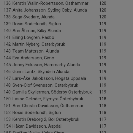
136
Kerstin Wallin-Robertsson, Östhammar
120
137
Anita Johansson, Syding Ösby, Alunda
120
138
Saga Svedare, Alunda
120
139
Rosis Söderlundh, Sigtun
119
140
Ann Åhman, Kilby Alunda
119
141
Erling Lövgren, Rasbo
119
142
Martin Nyberg, Österbybruk
119
143
Team Mattsson, Alunda
119
144
Eva Andersson, Gimo
119
145
Jonny Eriksson, Hammarby Alunda
119
146
Gunni Lantz, Skyndeln Alunda
119
147
Lars-Åke Jakobsson, Högsta Uppsala
119
148
Sven-Olof Svensson, Österbybruk
119
149
Camilla Skyllerman, Söderby Österbybruk
119
150
Lasse Gelinder, Flymyra Österbybruk
118
151
Ann-Christin Davidsson, Östhammar
118
152
Rosis Söderlundh, Sigtun
118
153
Kerstin Dreborg 2, Bol Österbybruk
117
154
Håkan Davidsson, Aspdal
117