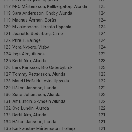
117
M-O Mårtensson, Källbergatorp Alunda
125
118
Sara Andersson, Onsby Alunda
124
119
Magnus Åhman, Borås
124
120
M Jakobsson, Högsta Uppsala
124
121
Jeanette Söderberg, Gimo
124
122
Pirre 1, Bälinge
124
123
Vera Nyberg, Visby
124
124
Inga Alm, Alunda
123
125
Bertil Alm, Alunda
123
126
Lars Karlsson, Bro Österbybruk
123
127
Tommy Pettersson, Alunda
123
128
Maud Uddfeldt Levin, Uppsala
122
129
Håkan Jansson, Lunda
122
130
Sune Johansson, Alunda
122
131
Alf Lundin, Skyndeln Alunda
122
132
Ove Lundin, Alunda
122
133
Bertil Alm, Alunda
121
134
Håkan Jansson, Lunda
121
135
Karl-Gustav Mårtensson, Tollarp
121