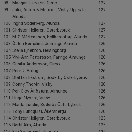
98
Maggan Larsson, Gimo
127
99
Julia, Anton & Mormor, Visby-Uppsala-
127
Alunda
100
Ingrid Söderberg, Alunda
127
101
Christer Hellgren, Österbybruk
127
102
M-O Mårtensson, Källbergatorp Alunda
127
103
Östen Bernelind, Jönninge Alunda
126
104
Stella Ejnebron, Helsingborg
126
105
Vivi-Ann Pettersson, Faringe Almunge
126
106
Gunilla Andersson, Gimo
126
107
Pirre 2, Bälinge
126
108
Staffan Ekström, Söderby Österbybruk
126
109
Conny Thorén, Visby
126
110
Per-Olov Ånöstam, Almunge
126
111
Hugo Nyberg, Visby
126
112
Marita Lundin, Söderby Österbybruk
126
113
Tony Lundquist, Åkersberga
126
114
Christer Hellgren, Österbybruk
125
115
Bertil Alm, Alunda
125
116
Elin Söderqvist, Uppsala
125