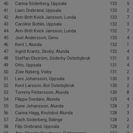
40
Carina Söderberg, Uppsala
133
5-
41
Liam Orebrand, Uppsala
133
2-
42
Ann-Britt Kvick Jansson, Lunda
133
7-
43
Caroline Bohlin, Uppsala
132
3-
44
Ann-Britt Kvick Jansson, Lunda
132
7-
45
Joel Andersson, Gimo
133
4-
46
Kent I, Alunda
132
1-
47
Ingrid Krantz, Skoby, Alunda
132
4-
48
Staffan Ekström, Söderby Österbybruk
131
0-
49
Otto, Uppsala
131
4-
50
Zoie Nyberg, Visby
131
2-
51
Lars Johansson, Uppsala
130
3-
52
Kent Larsson, Bol Österbybruk
130
2-
53
Tommy Pettersson, Alunda
130
8-
54
Filippa Svedare, Alunda
129
4-
55
Sune Johansson, Alunda
128
3-
56
Carina Hägg, Knutsbol Alunda
128
3-
57
Zach Söderberg, Bälinge
128
2-
58
Filip Orebrand, Uppsala
128
2-