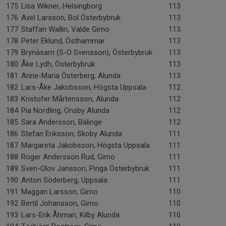
175
Lisa Wikner, Helsingborg
113
176
Axel Larsson, Bol Österbybruk
113
177
Staffan Wallin, Valde Gimo
113
178
Peter Eklund, Östhammar
113
179
Brynäsarn (S-O Svensson), Österbybruk
113
180
Åke Lydh, Österbybruk
113
181
Anne-Maria Österberg, Alunda
113
182
Lars-Åke Jakobsson, Högsta Uppsala
112
183
Kristofer Mårtensson, Alunda
112
184
Pia Nordling, Onsby Alunda
112
185
Sara Andersson, Bälinge
112
186
Stefan Eriksson, Skoby Alunda
111
187
Margareta Jakobsson, Högsta Uppsala
111
188
Roger Andersson Rud, Gimo
111
189
Sven-Olov Jansson, Pinga Österbybruk
111
190
Anton Söderberg, Uppsala
111
191
Maggan Larsson, Gimo
110
192
Bertil Johansson, Gimo
110
193
Lars-Erik Åhman, Kilby Alunda
110