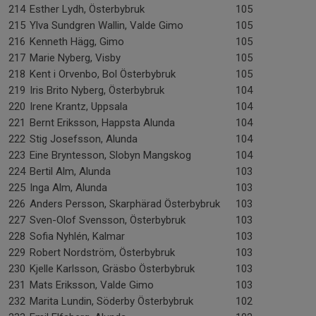
214
Esther Lydh, Österbybruk
105
215
Ylva Sundgren Wallin, Valde Gimo
105
216
Kenneth Hägg, Gimo
105
217
Marie Nyberg, Visby
105
218
Kent i Orvenbo, Bol Österbybruk
105
219
Iris Brito Nyberg, Österbybruk
104
220
Irene Krantz, Uppsala
104
221
Bernt Eriksson, Happsta Alunda
104
222
Stig Josefsson, Alunda
104
223
Eine Bryntesson, Slobyn Mangskog
104
224
Bertil Alm, Alunda
103
225
Inga Alm, Alunda
103
226
Anders Persson, Skarphärad Österbybruk
103
227
Sven-Olof Svensson, Österbybruk
103
228
Sofia Nyhlén, Kalmar
103
229
Robert Nordström, Österbybruk
103
230
Kjelle Karlsson, Gräsbo Österbybruk
103
231
Mats Eriksson, Valde Gimo
103
232
Marita Lundin, Söderby Österbybruk
102