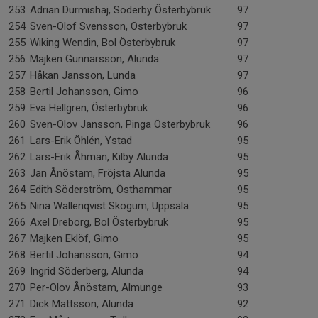
253
Adrian Durmishaj, Söderby Österbybruk
97
254
Sven-Olof Svensson, Österbybruk
97
255
Wiking Wendin, Bol Österbybruk
97
256
Majken Gunnarsson, Alunda
97
257
Håkan Jansson, Lunda
97
258
Bertil Johansson, Gimo
96
259
Eva Hellgren, Österbybruk
96
260
Sven-Olov Jansson, Pinga Österbybruk
96
261
Lars-Erik Öhlén, Ystad
95
262
Lars-Erik Åhman, Kilby Alunda
95
263
Jan Ånöstam, Fröjsta Alunda
95
264
Edith Söderström, Östhammar
95
265
Nina Wallenqvist Skogum, Uppsala
95
266
Axel Dreborg, Bol Österbybruk
95
267
Majken Eklöf, Gimo
95
268
Bertil Johansson, Gimo
94
269
Ingrid Söderberg, Alunda
94
270
Per-Olov Ånöstam, Almunge
93
271
Dick Mattsson, Alunda
92