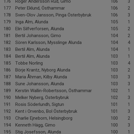
176
Roger Andersson Rud, Gimo
106
3-
177
Peter Eklund, Östhammar
106
2-
178
Sven-Olov Jansson, Pinga Österbybruk
106
3-
179
Inga Alm, Alunda
105
1-
180
Elin Silfverforsen, Alunda
105
2-
181
Bertil Johansson, Gimo
104
2-
182
Sören Karlsson, Mysslinge Alunda
104
4-
183
Bertil Alm, Alunda
104
1-
184
Bertil Alm, Alunda
103
1-
185
Tobbe Norling
103
4-
186
Börje Krantz, Nyborg Alunda
103
2-
187
Maria Åhman, Kilby Alunda
103
3-
188
Sune Johansson, Alunda
103
3-
189
Kerstin Wallin-Robertsson, Östhammar
102
1-
190
Melker Nyberg, Österbybruk
102
3-
191
Rosis Söderlundh, Sigtun
101
1-
192
Kent i Orvenbo, Bol Österbybruk
101
3-
193
Charlie Ejneborn, Helsingborg
100
2-
194
Kenneth Hägg, Gimo
100
3-
195
Stig Josefsson, Alunda
100
1-