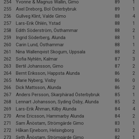
254
Yvonne & Magnus Wallin, Gimo
89
1-
255
Axel Dreborg, Bol Österbybruk
89
1-
256
Gullveg Klint, Valde Gimo
88
4-
257
Lars-Erik Öhlén, Ystad
88
1-
258
Edith Söderström, Östhammar
88
2-
259
Ingrid Söderberg, Alunda
88
1-
260
Carin Lund, Östhammar
88
1-
261
Nina Wallenqvist Skogum, Uppsala
88
2-
262
Sofia Nyhlén, Kalmar
87
3-
263
Bertil Johansson, Gimo
87
2-
264
Bernt Eriksson, Happsta Alunda
86
2-
265
Marie Nyberg, Visby
86
0-
266
Dick Mattsson, Alunda
86
2-
267
Anders Persson, Skarphärad Österbybruk
85
1-
268
Lennart Johansson, Syding Ösby, Alunda
85
2-
269
Lars-Erik Åhman, Kilby Alunda
84
4-
270
Arne Ericsson, Hammarby Alunda
84
2-
271
Sam Ånöstam, Strömgärde Gimo
83
1-
272
Håkan Ejneborn, Helsingborg
83
2-
273
Seth Ånöstam, Strömgärde Gimo
82
1-