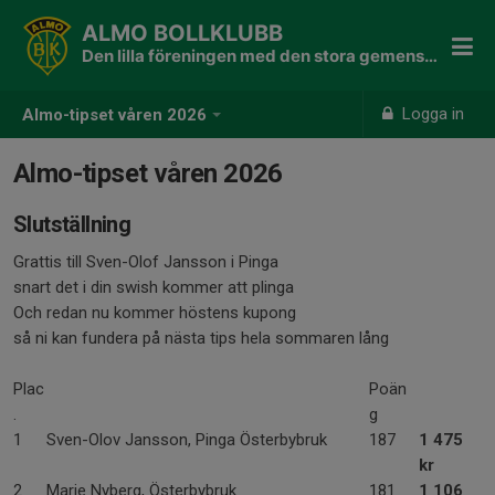
ALMO BOLLKLUBB
Den lilla föreningen med den stora gemenskapen
Logga in
Almo-tipset våren 2026
Almo-tipset våren 2026
Slutställning
Grattis till Sven-Olof Jansson i Pinga
snart det i din swish kommer att plinga
Och redan nu kommer höstens kupong
så ni kan fundera på nästa tips hela sommaren lång
Plac
Poän
.
g
1
Sven-Olov Jansson, Pinga Österbybruk
187
1 475
kr
2
Marie Nyberg, Österbybruk
181
1 106