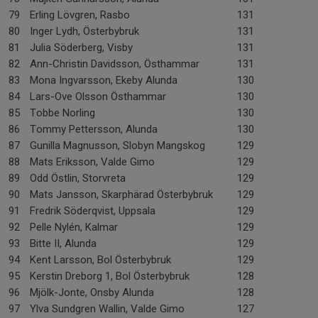
79
Erling Lövgren, Rasbo
131
80
Inger Lydh, Österbybruk
131
81
Julia Söderberg, Visby
131
82
Ann-Christin Davidsson, Östhammar
131
83
Mona Ingvarsson, Ekeby Alunda
130
84
Lars-Ove Olsson Östhammar
130
85
Tobbe Norling
130
86
Tommy Pettersson, Alunda
130
87
Gunilla Magnusson, Slobyn Mangskog
129
88
Mats Eriksson, Valde Gimo
129
89
Odd Östlin, Storvreta
129
90
Mats Jansson, Skarphärad Österbybruk
129
91
Fredrik Söderqvist, Uppsala
129
92
Pelle Nylén, Kalmar
129
93
Bitte II, Alunda
129
94
Kent Larsson, Bol Österbybruk
129
95
Kerstin Dreborg 1, Bol Österbybruk
128
96
Mjölk-Jonte, Onsby Alunda
128
97
Ylva Sundgren Wallin, Valde Gimo
127