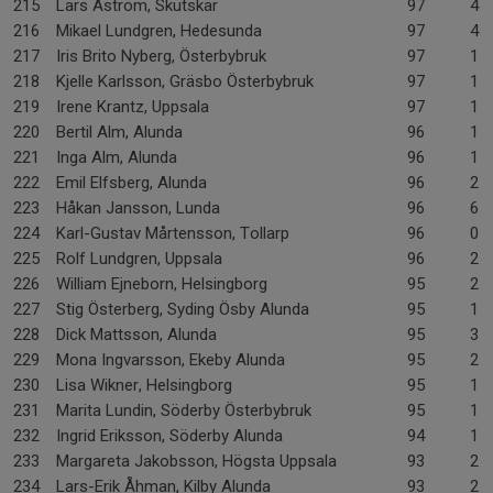
215
Lars Åström, Skutskär
97
4-
216
Mikael Lundgren, Hedesunda
97
4-
217
Iris Brito Nyberg, Österbybruk
97
1-
218
Kjelle Karlsson, Gräsbo Österbybruk
97
1-
219
Irene Krantz, Uppsala
97
1-
220
Bertil Alm, Alunda
96
1-
221
Inga Alm, Alunda
96
1-
222
Emil Elfsberg, Alunda
96
2-
223
Håkan Jansson, Lunda
96
6-
224
Karl-Gustav Mårtensson, Tollarp
96
0-
225
Rolf Lundgren, Uppsala
96
2-
226
William Ejneborn, Helsingborg
95
2-
227
Stig Österberg, Syding Ösby Alunda
95
1-
228
Dick Mattsson, Alunda
95
3-
229
Mona Ingvarsson, Ekeby Alunda
95
2-
230
Lisa Wikner, Helsingborg
95
1-
231
Marita Lundin, Söderby Österbybruk
95
1-
232
Ingrid Eriksson, Söderby Alunda
94
1-
233
Margareta Jakobsson, Högsta Uppsala
93
2-
234
Lars-Erik Åhman, Kilby Alunda
93
2-