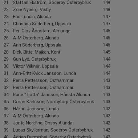
21
Staffan Ekström, Söderby Österbybruk
149
22
Zoie Nyberg, Visby
148
23
Eric Lundin, Alunda
147
24
Christina Söderberg, Uppsala
147
25
Per-Olov Ånöstam, Almunge
146
26
A-M Österberg, Alunda
146
27
Ann Söderberg, Uppsala
146
28
Dick, Bitte, Majken, Kent
145
29
Gun Lyd, Österbybruk
144
30
Viktor Wikner, Uppsala
144
31
Ann-Britt Kvick Jansson, Lunda
144
32
Perra Pettersson, Östhammar
143
32
Perra Pettersson, Östhammar
143
34
Rune "Tjotta" Jansson, Hånsta Alunda
143
35
Göran Karlsson, Norrbytorp Österbybruk
143
36
Håkan Jansson, Lunda
142
37
A-M Österberg, Alunda
142
38
Jonte Nordling, Onsby Alunda
142
39
Lucas Skyllerman, Söderby Österbybruk
142
40
Adrian Durmishaj, Söderby Österbybruk
142