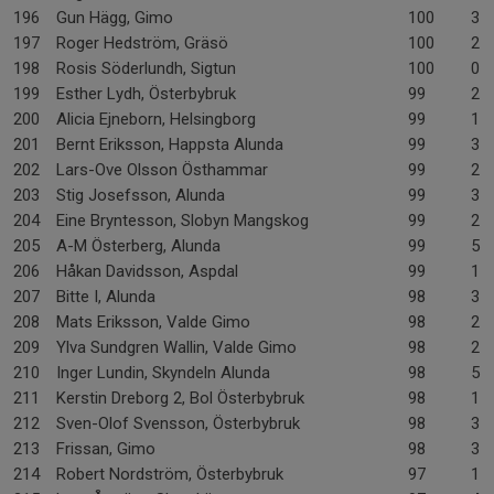
196
Gun Hägg, Gimo
100
3-
197
Roger Hedström, Gräsö
100
2-
198
Rosis Söderlundh, Sigtun
100
0-
199
Esther Lydh, Österbybruk
99
2-
200
Alicia Ejneborn, Helsingborg
99
1-
201
Bernt Eriksson, Happsta Alunda
99
3-
202
Lars-Ove Olsson Östhammar
99
2-
203
Stig Josefsson, Alunda
99
3-
204
Eine Bryntesson, Slobyn Mangskog
99
2-
205
A-M Österberg, Alunda
99
5-
206
Håkan Davidsson, Aspdal
99
1-
207
Bitte I, Alunda
98
3-
208
Mats Eriksson, Valde Gimo
98
2-
209
Ylva Sundgren Wallin, Valde Gimo
98
2-
210
Inger Lundin, Skyndeln Alunda
98
5-
211
Kerstin Dreborg 2, Bol Österbybruk
98
1-
212
Sven-Olof Svensson, Österbybruk
98
3-
213
Frissan, Gimo
98
3-
214
Robert Nordström, Österbybruk
97
1-