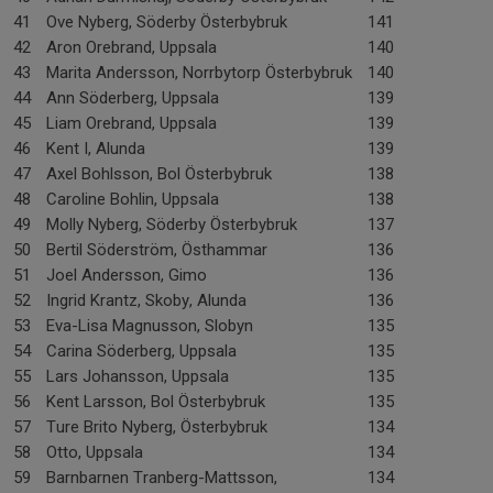
41
Ove Nyberg, Söderby Österbybruk
141
42
Aron Orebrand, Uppsala
140
43
Marita Andersson, Norrbytorp Österbybruk
140
44
Ann Söderberg, Uppsala
139
45
Liam Orebrand, Uppsala
139
46
Kent I, Alunda
139
47
Axel Bohlsson, Bol Österbybruk
138
48
Caroline Bohlin, Uppsala
138
49
Molly Nyberg, Söderby Österbybruk
137
50
Bertil Söderström, Östhammar
136
51
Joel Andersson, Gimo
136
52
Ingrid Krantz, Skoby, Alunda
136
53
Eva-Lisa Magnusson, Slobyn
135
54
Carina Söderberg, Uppsala
135
55
Lars Johansson, Uppsala
135
56
Kent Larsson, Bol Österbybruk
135
57
Ture Brito Nyberg, Österbybruk
134
58
Otto, Uppsala
134
59
Barnbarnen Tranberg-Mattsson,
134