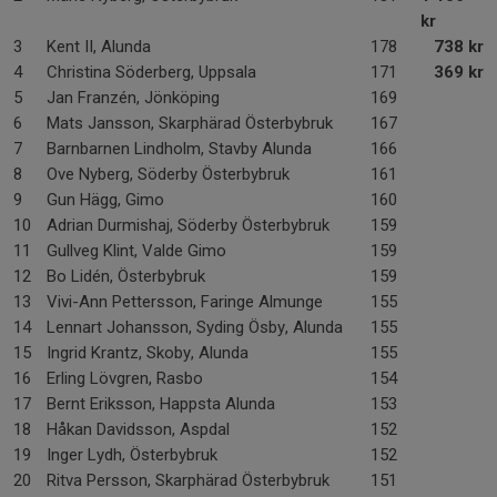
kr
3
Kent II, Alunda
178
738 kr
4
Christina Söderberg, Uppsala
171
369 kr
5
Jan Franzén, Jönköping
169
6
Mats Jansson, Skarphärad Österbybruk
167
7
Barnbarnen Lindholm, Stavby Alunda
166
8
Ove Nyberg, Söderby Österbybruk
161
9
Gun Hägg, Gimo
160
10
Adrian Durmishaj, Söderby Österbybruk
159
11
Gullveg Klint, Valde Gimo
159
12
Bo Lidén, Österbybruk
159
13
Vivi-Ann Pettersson, Faringe Almunge
155
14
Lennart Johansson, Syding Ösby, Alunda
155
15
Ingrid Krantz, Skoby, Alunda
155
16
Erling Lövgren, Rasbo
154
17
Bernt Eriksson, Happsta Alunda
153
18
Håkan Davidsson, Aspdal
152
19
Inger Lydh, Österbybruk
152
20
Ritva Persson, Skarphärad Österbybruk
151