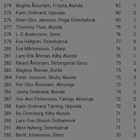
274
Birgitta Ånöstam, Fröjsta Alunda
82
1-
275
Karin Orebrand, Uppsala
80
2-
276
Sven-Olov Jansson, Pinga Österbybruk
80
1-
277
Thommy Thun, Alunda
79
1-
278
L-G Andersson, Gimo
78
2-
279
Eva Hellgren, Österbybruk
77
0-
280
Eva Mårtensson, Tollarp
76
3-
281
Lars-Erik Åhman, Kilby Alunda
76
1-
282
Rikard Ånöstam, Strömgärde Gimo
75
2-
283
Magnus Åhman, Borås
75
4-
284
Peter Jonsson, Skoby Alunda
75
3-
285
Per-Olov Ånöstam, Almunge
75
1-
286
Jonny Orebrand, Alunda
74
2-
287
Vivi-Ann Pettersson, Faringe Almunge
73
2-
288
Karin Orebrand Tärning, Uppsala
72
6-
289
Bo Österberg, Kilby Alunda
71
2-
290
Lars-Ove Olsson Östhammar
71
1-
291
Alice Nyberg, Österbybruk
71
1-
292
Bertil Johansson, Gimo
70
3-