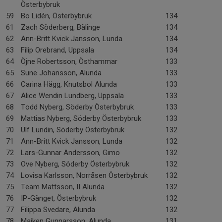
Österbybruk
59
Bo Lidén, Österbybruk
134
61
Zach Söderberg, Bälinge
134
62
Ann-Britt Kvick Jansson, Lunda
134
63
Filip Orebrand, Uppsala
134
64
Öjne Robertsson, Östhammar
133
65
Sune Johansson, Alunda
133
66
Carina Hägg, Knutsbol Alunda
133
67
Alice Wendin Lundberg, Uppsala
133
68
Todd Nyberg, Söderby Österbybruk
133
69
Mattias Nyberg, Söderby Österbybruk
133
70
Ulf Lundin, Söderby Österbybruk
132
71
Ann-Britt Kvick Jansson, Lunda
132
72
Lars-Gunnar Andersson, Gimo
132
73
Ove Nyberg, Söderby Österbybruk
132
74
Lovisa Karlsson, Norråsen Österbybruk
132
75
Team Mattsson, II Alunda
132
76
IP-Gänget, Österbybruk
132
77
Filippa Svedare, Alunda
132
78
Majken Gunnarsson, Alunda
131