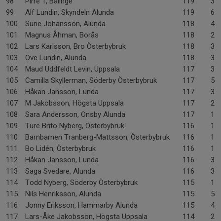
98
Pirre 1, Bälinge
119
3-
99
Alf Lundin, Skyndeln Alunda
119
6-
100
Sune Johansson, Alunda
118
4-
101
Magnus Åhman, Borås
118
2-
102
Lars Karlsson, Bro Österbybruk
118
3-
103
Ove Lundin, Alunda
118
3-
104
Maud Uddfeldt Levin, Uppsala
117
3-
105
Camilla Skyllerman, Söderby Österbybruk
117
5-
106
Håkan Jansson, Lunda
117
3-
107
M Jakobsson, Högsta Uppsala
117
2-
108
Sara Andersson, Onsby Alunda
117
1-
109
Ture Brito Nyberg, Österbybruk
116
1-
110
Barnbarnen Tranberg-Mattsson, Österbybruk
116
1-
111
Bo Lidén, Österbybruk
116
1-
112
Håkan Jansson, Lunda
116
3-
113
Saga Svedare, Alunda
116
3-
114
Todd Nyberg, Söderby Österbybruk
115
1-
115
Nils Henriksson, Alunda
115
5-
116
Jonny Eriksson, Hammarby Alunda
115
4-
117
Lars-Åke Jakobsson, Högsta Uppsala
114
2-