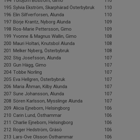
194
Torbjörn Boström, Gimo
110
195
Sylvia Ekström, Skarphärad Österbybruk
110
196
Elin Silfverforsen, Alunda
110
197
Börje Krantz, Nyborg Alunda
109
198
Ros-Marie Pettersson, Gimo
109
199
Yvonne & Magnus Wallin, Gimo
108
200
Mauri Holtari, Knutsbol Alunda
108
201
Melker Nyberg, Österbybruk
108
202
Stig Josefsson, Alunda
107
203
Gun Hägg, Gimo
107
204
Tobbe Norling
107
205
Eva Hellgren, Österbybruk
107
206
Maria Åhman, Kilby Alunda
107
207
Sune Johansson, Alunda
107
208
Sören Karlsson, Mysslinge Alunda
107
209
Alicia Ejneborn, Helsingborg
106
210
Carin Lund, Östhammar
106
211
Charlie Ejneborn, Helsingborg
106
212
Roger Hedström, Gräsö
106
213
Lars-Ove Olsson Östhammar
106