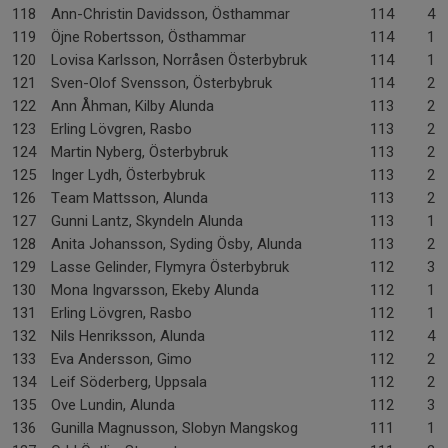
118
Ann-Christin Davidsson, Östhammar
114
4-
119
Öjne Robertsson, Östhammar
114
1-
120
Lovisa Karlsson, Norråsen Österbybruk
114
1-
121
Sven-Olof Svensson, Österbybruk
114
2-
122
Ann Åhman, Kilby Alunda
113
2-
123
Erling Lövgren, Rasbo
113
2-
124
Martin Nyberg, Österbybruk
113
2-
125
Inger Lydh, Österbybruk
113
2-
126
Team Mattsson, Alunda
113
2-
127
Gunni Lantz, Skyndeln Alunda
113
1-
128
Anita Johansson, Syding Ösby, Alunda
113
2-
129
Lasse Gelinder, Flymyra Österbybruk
112
3-
130
Mona Ingvarsson, Ekeby Alunda
112
1-
131
Erling Lövgren, Rasbo
112
1-
132
Nils Henriksson, Alunda
112
4-
133
Eva Andersson, Gimo
112
2-
134
Leif Söderberg, Uppsala
112
2-
135
Ove Lundin, Alunda
112
3-
136
Gunilla Magnusson, Slobyn Mangskog
111
1-