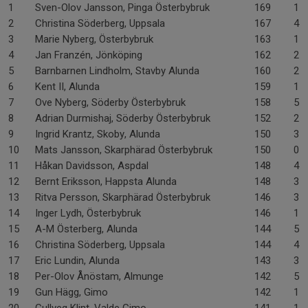
1
Sven-Olov Jansson, Pinga Österbybruk
169
1-
2
Christina Söderberg, Uppsala
167
4-
3
Marie Nyberg, Österbybruk
163
1-
4
Jan Franzén, Jönköping
162
2-
5
Barnbarnen Lindholm, Stavby Alunda
160
2-
6
Kent II, Alunda
159
1-
7
Ove Nyberg, Söderby Österbybruk
158
5-
8
Adrian Durmishaj, Söderby Österbybruk
152
2-
9
Ingrid Krantz, Skoby, Alunda
150
3-
10
Mats Jansson, Skarphärad Österbybruk
150
0-
11
Håkan Davidsson, Aspdal
148
4-
12
Bernt Eriksson, Happsta Alunda
148
3-
13
Ritva Persson, Skarphärad Österbybruk
146
3-
14
Inger Lydh, Österbybruk
146
1-
15
A-M Österberg, Alunda
144
5-
16
Christina Söderberg, Uppsala
144
4-
17
Eric Lundin, Alunda
143
3-
18
Per-Olov Ånöstam, Almunge
142
5-
19
Gun Hägg, Gimo
142
1-