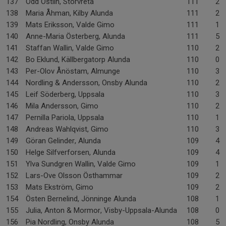
137
Odd Östlin, Storvreta
111
2-
138
Maria Åhman, Kilby Alunda
111
2-
139
Mats Eriksson, Valde Gimo
111
1-
140
Anne-Maria Österberg, Alunda
111
5-
141
Staffan Wallin, Valde Gimo
110
2-
142
Bo Eklund, Källbergatorp Alunda
110
0-
143
Per-Olov Ånöstam, Almunge
110
3-
144
Nordling & Andersson, Onsby Alunda
110
2-
145
Leif Söderberg, Uppsala
110
3-
146
Mila Andersson, Gimo
110
2-
147
Pernilla Pariola, Uppsala
110
1-
148
Andreas Wahlqvist, Gimo
110
3-
149
Göran Gelinder, Alunda
109
4-
150
Helge Silfverforsen, Alunda
109
4-
151
Ylva Sundgren Wallin, Valde Gimo
109
1-
152
Lars-Ove Olsson Östhammar
109
2-
153
Mats Ekström, Gimo
109
2-
154
Östen Bernelind, Jönninge Alunda
108
1-
155
Julia, Anton & Mormor, Visby-Uppsala-Alunda
108
0-
156
Pia Nordling, Onsby Alunda
108
5-