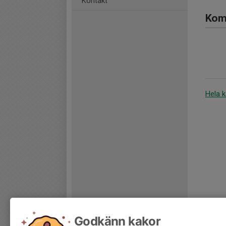
Kontakt
Komm
Hela 
Godkänn kakor