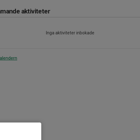
ande aktiviteter
Inga aktiviteter inbokade
kalendern