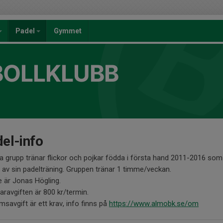
Padel
Gymmet
BOLLKLUBB
el-info
a grupp tränar flickor och pojkar födda i första hand 2011-2016 som 
 av sin padelträning. Gruppen tränar 1 timme/veckan.
 är Jonas Högling.
aravgiften är 800 kr/termin.
savgift är ett krav, info finns på
https://www.almobk.se/om