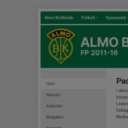
Almo Bollklubb
Fotboll
Gymnastik
ALMO 
FP 2011-16
Pad
Hem
I denn
Nyheter
början
Ledare
Kalender
Deltag
Medlem
Bildgalleri