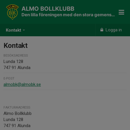
ALMO BOLLKLUBB
Den lilla föreningen med den stora gemenskapen
Logga in
Kontakt
Kontakt
BESÖKSADRESS
Lunda 128
747 91 Alunda
E-POST
almobk@almobk.se
FAKTURAADRESS
Almo Bollklubb
Lunda 128
747 91 Alunda