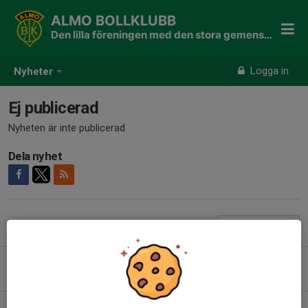
ALMO BOLLKLUBB
Den lilla föreningen med den stora gemenskapen
Logga in
Nyheter
Ej publicerad
Nyheten är inte publicerad
Dela nyhet
Tidigare nyheter
Almo-tipset hösten 2026
15 jul, 17:49
0
Fritidskortet - nytt från 2026