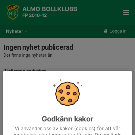
ALMO BOLLKLUBB
FP 2010-12
Logga in
Nyheter
Ingen nyhet publicerad
Det finns inga nyheter än.
Tidigare nyheter
Det finns inga tidigare nyheter
Godkänn kakor
Vi använder oss av kakor (cookies) för att vår
webbplats ska fungera bra för dig. De används