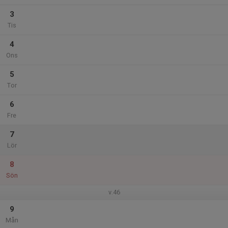
3
Tis
4
Ons
5
Tor
6
Fre
7
Lör
8
Sön
v.46
9
Mån