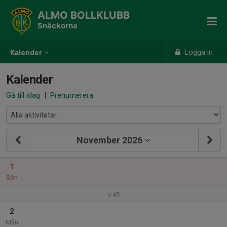
ALMO BOLLKLUBB
Snäckorna
Logga in
Kalender
Kalender
Gå till idag
|
Prenumerera
November 2026
1
Sön
v.45
2
Mån