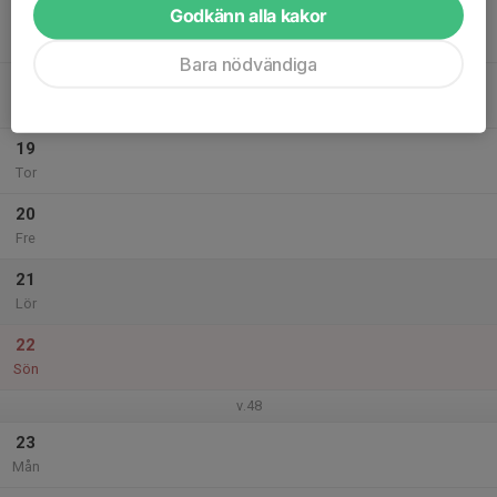
Godkänn alla kakor
17
Tis
Bara nödvändiga
18
Ons
19
Tor
20
Fre
21
Lör
22
Sön
v.48
23
Mån