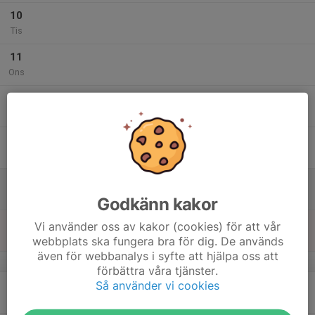
10
Tis
11
Ons
12
Tor
13
Fre
14
Lör
Godkänn kakor
15
Vi använder oss av kakor (cookies) för att vår
Sön
webbplats ska fungera bra för dig. De används
även för webbanalys i syfte att hjälpa oss att
v.47
förbättra våra tjänster.
Så använder vi cookies
16
Mån