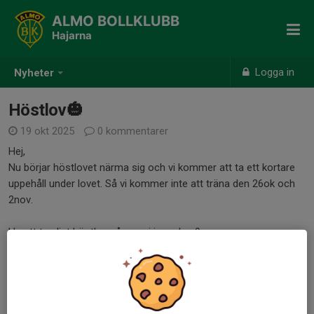
ALMO BOLLKLUBB
Hajarna
Logga in
Nyheter
Höstlov🎃
19 okt 2025
0 kommentarer
Hej,
Nu börjar höstlovet närma sig och vi kommer att ta ett kortare
uppehåll under lovet. Så vi kommer inte att träna den 26ok och
2nov.
Ha ett trevligt höstlov så ses vi igen den 9nov.
Mvh, Martina och Fatima
Dela nyhet