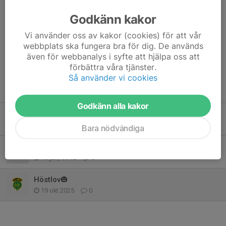
Godkänn kakor
Kommentarer
Vi använder oss av kakor (cookies) för att vår
webbplats ska fungera bra för dig. De används
även för webbanalys i syfte att hjälpa oss att
förbättra våra tjänster.
Så använder vi cookies
Tidigare nyheter
Godkänn alla kakor
Sportlov och kvarglömt
8 feb, 14:40
1
Bara nödvändiga
Terminstart Hajarna🦈🦈🦈
15 jan, 19:12
0
Höstlov🎃
19 okt 2025
0