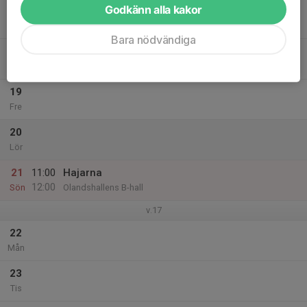
Godkänn alla kakor
17
Ons
Bara nödvändiga
18
Tor
19
Fre
20
Lör
21
11:00
Hajarna
12:00
Sön
Olandshallens B-hall
v.17
22
Mån
23
Tis