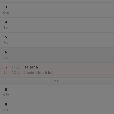
3
Ons
4
Tor
5
Fre
6
Lör
7
11:00
Hajarna
12:00
Sön
Olandshallens B-hall
v.15
8
Mån
9
Tis