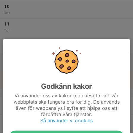
10
Ons
11
Tor
12
Fre
13
Lör
14
11:00
Hajarna
12:00
Sön
Olandshallens B-hall
Godkänn kakor
v.16
Vi använder oss av kakor (cookies) för att vår
webbplats ska fungera bra för dig. De används
15
även för webbanalys i syfte att hjälpa oss att
Mån
förbättra våra tjänster.
Så använder vi cookies
16
Tis