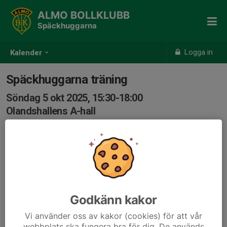
ALMO BOLLKLUBB
Späckhuggarna
Logga in
Kalender
Späckhuggarna träning
Söndag 5 okt 2025, 15:30-18:00
Olandshallens A-hall
Samling: 15:30
Godkänn kakor
Vi använder oss av kakor (cookies) för att vår
webbplats ska fungera bra för dig. De används