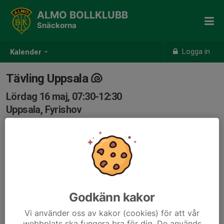
ALMO BOLLKLUBB
Snäckorna
Logga in
Kalender
Tävling Uppsala 🐚
Lördag 16 maj, 07:30-12:30
Uppsala, Fyrishov
Samling: 07:30
Godkänn kakor
Vi använder oss av kakor (cookies) för att vår
webbplats ska fungera bra för dig. De används