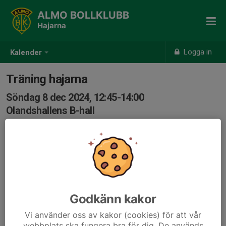
ALMO BOLLKLUBB
Hajarna
Logga in
Kalender
Träning hajarna
Söndag 8 dec 2024, 12:45-14:00
Olandshallens B-hall
Samling: 12:45
Godkänn kakor
Vi använder oss av kakor (cookies) för att vår
webbplats ska fungera bra för dig. De används