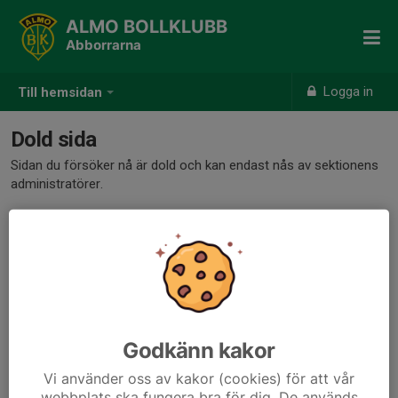
ALMO BOLLKLUBB
Abborrarna
Logga in
Till hemsidan
Dold sida
Sidan du försöker nå är dold och kan endast nås av sektionens
administratörer.
Godkänn kakor
Vi använder oss av kakor (cookies) för att vår
webbplats ska fungera bra för dig. De används