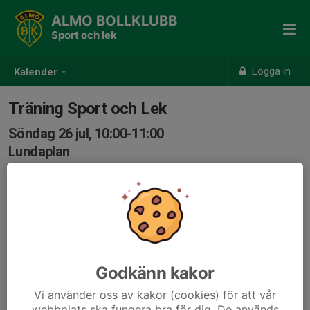
ALMO BOLLKLUBB
Sport och lek
Logga in
Kalender
Träning Sport och Lek
Söndag 26 jul, 10:00-11:00
Lundaplan
Samling: 10:00
Godkänn kakor
Vi använder oss av kakor (cookies) för att vår
webbplats ska fungera bra för dig. De används