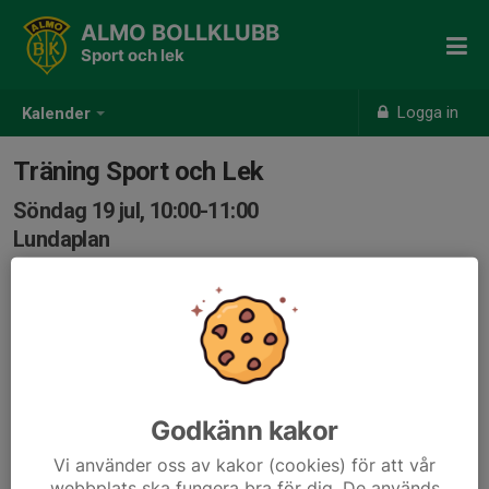
ALMO BOLLKLUBB
Sport och lek
Logga in
Kalender
Träning Sport och Lek
Söndag 19 jul, 10:00-11:00
Lundaplan
Samling: 10:00
Godkänn kakor
Vi använder oss av kakor (cookies) för att vår
webbplats ska fungera bra för dig. De används