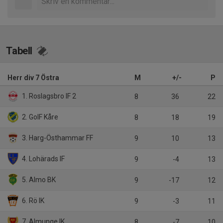
Tabell
Herr div 7 Östra
M
+/-
P
1. Roslagsbro IF 2
8
36
22
2. GoIF Kåre
8
18
19
3. Harg-Östhammar FF
9
10
13
4. Lohärads IF
9
-4
13
5. Almo BK
9
-17
12
6. Rö IK
9
-3
11
7. Almunge IK
8
-7
10