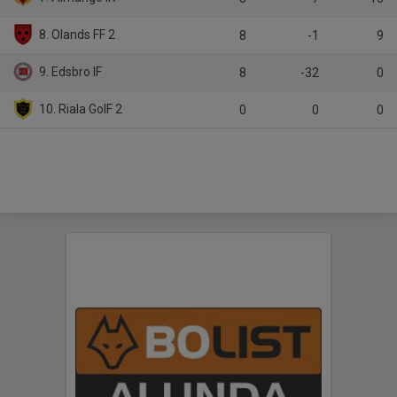
8. Olands FF 2
8
-1
9
9. Edsbro IF
8
-32
0
10. Riala GoIF 2
0
0
0