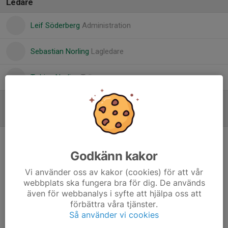
Ledare
Leif Söderberg
Administration
Sebastian Norling
Lagledare
Tobias Norling
Tränare
Referat
Bra insats stor förlust mot serieledarna
Godkänn kakor
16 jul, 19:00
0 kommentarer
Milan; Arnaud - Musse - Henry - Ali A; Julius - Jamal - Frank -
Vi använder oss av kakor (cookies) för att vår
Mahdi - Mojtaba; Terab
webbplats ska fungera bra för dig. De används
även för webbanalys i syfte att hjälpa oss att
Avbytare
; Andreas, Anton, Mustafa, Noah och Reno
förbättra våra tjänster.
Ännu en tuff bortamatch, denna gång mot suveräna
Så använder vi cookies
serieledarna Roslagsbro. Hemmalaget börjar som väntat med