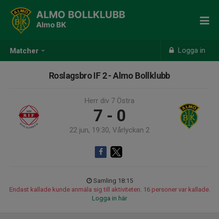
ALMO BOLLKLUBB
Almo BK
Logga in
Matcher
Roslagsbro IF 2 - Almo Bollklubb
Herr div 7 Östra
7 - 0
22 jun, 19:30, Vårlyckan 2
Samling 18:15
Endast kallade kunde anmäla sig till aktiviteten. 16 personer var kallade.
Logga in här