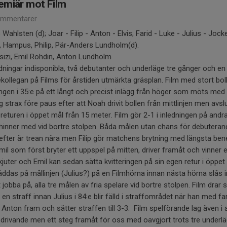
remiär mot Film
ommentarer
Wahlsten (d); Joar - Filip - Anton - Elvis; Farid - Luke - Julius - 
, Hampus, Philip, Pär-Anders Lundholm(d).
sizi, Emil Rohdin, Anton Lundholm
edningar indisponibla, två debutanter och underläge tre gånger och e
kollegan på Films för årstiden utmärkta gräsplan. Film med stort bol
ningen i 35:e på ett långt och precist inlägg från höger som möts med 
ng strax före paus efter att Noah drivit bollen från mittlinjen men avs
 returen i öppet mål från 15 meter. Film gör 2-1 i inledningen på andr
e hinner med vid bortre stolpen. Båda målen utan chans för debutera
fter är trean nära men Filip gör matchens brytning med längsta bene
v Emil som först bryter ett uppspel på mitten, driver framåt och vinner
kjuter och Emil kan sedan sätta kvitteringen på sin egen retur i öpp
räddas på mållinjen (Julius?) på en Filmhörna innan nästa hörna slås in 
t jobba på, alla tre målen av fria spelare vid bortre stolpen. Film drar
 en straff innan Julius i 84:e blir fälld i straffområdet när han med fa
 Anton fram och sätter straffen till 3-3. Film spelförande lag även i
drivande men ett steg framåt för oss med oavgjort trots tre underlä