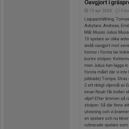
Oavgjort i gräsp
13 apr 2024
0 k
Laguppställning; Tomas 
Avbytare; Andreas, Emil
Mål; Musisi Julius Musa
10 spelare av olika anl
ändå oavgjort mot serie
hörnor i första tar led
bortre stolpen. Kvitteri
men Julius kan lägga in
första målet där vi int
jobbade) Tompa. Strax e
2 ett riktigt viljemål a
innan Noah får bollen s
vilja!! Efter timmen så 
stolpen. Så där finns at
utvisning och vi bränner
en spelare och nu kliver
rutinerade spelare som 