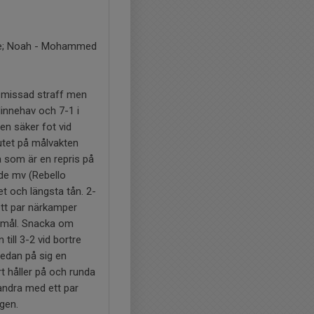
Jocke; Noah - Mohammed
n missad straff men
linnehav och 7-1 i
en säker fot vid
lutet på målvakten
a som är en repris på
nde mv (Rebello
t och längsta tån. 2-
 ett par närkamper
et mål. Snacka om
till 3-2 vid bortre
 sedan på sig en
rt håller på och runda
 andra med ett par
gen.