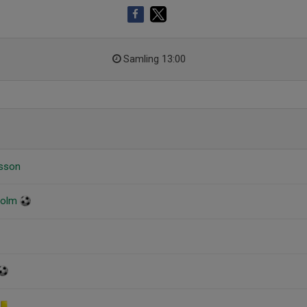
Samling 13:00
rsson
holm