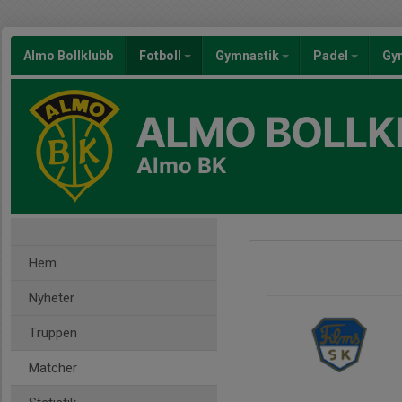
Almo Bollklubb
Fotboll
Gymnastik
Padel
Gy
ALMO BOLLK
Almo BK
Hem
Nyheter
Truppen
Matcher