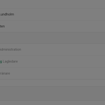
 Lundholm
ten
Administration
ng
Lagledare
ränare