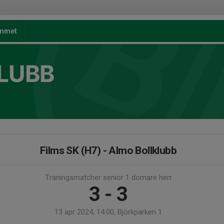
mmet
LUBB
Films SK (H7) - Almo Bollklubb
Träningsmatcher senior 1 domare herr
3 - 3
13 apr 2024, 14:00, Björkparken 1