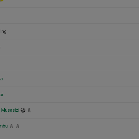
ing
n
zi
ai
s Musasizi
umbu